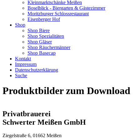
Kleinmarktschänke Meißen
Boselblick - Biergarten & Gästezimmer
Moritzburger Schlossrestaurant
Eisenberger Hof
Shop
Shop Biere
Shop Spezialitäten
Shop Gläser
Shop Räuchermänner
Shop Basecap
Kontakt
Impressum
Datenschutzerklärung
Suche
Produktbilder zum Download
Privatbrauerei
Schwerter Meißen GmbH
Ziegelstraße 6, 01662 Meißen