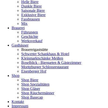
Helle Biere
Dunkle Biere
Saisonale Biere
Exklusive Biere
Fassbrausen
Mix
Brauerei
Führungen
Geschichte
Werksverkauf
Gasthäuser
Brauereigaststätte
Schwerter Schankhaus & Hotel
Kleinmarktschänke Meißen
Boselblick - Biergarten & Gästezimmer
Moritzburger Schlossrestaurant
Eisenberger Hof
Shop
Shop Biere
Shop Spezialitäten
Shop Gläser
Shop Räuchermänner
Shop Basecap
Kontakt
Impressum